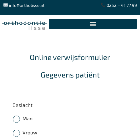
info@ortholisse.nl
0252 – 41 77 99
Online verwijsformulier
Gegevens patiënt
Geslacht
Man
Vrouw